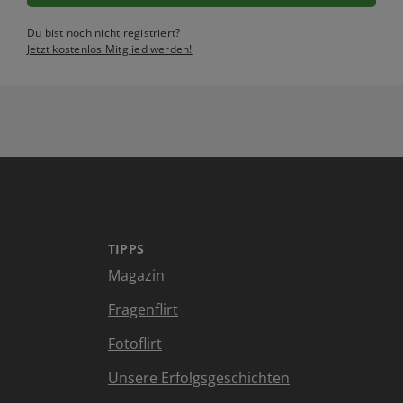
Du bist noch nicht registriert?
Jetzt kostenlos Mitglied werden!
TIPPS
Magazin
Fragenflirt
Fotoflirt
Unsere Erfolgsgeschichten